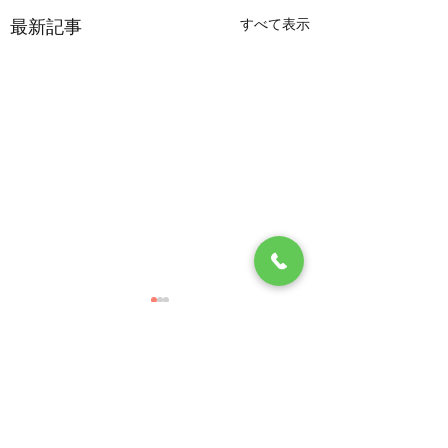
すべて表示
最新記事
5月17日 休日当番医
5月12日診療時間
5月17日(日)は当院が休日
本日５月12日 火
当番医 となっています。
午後の診療時間を 
コメント
以下の時間帯で一般診療・
５分迄とさせて頂き
発熱外来 を行いますので
ご迷惑をおかけしま