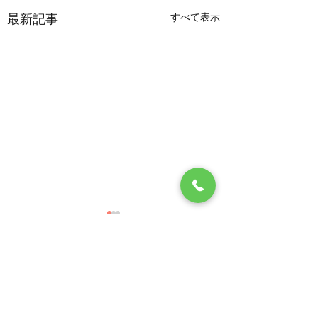
すべて表示
最新記事
5月17日 休日当番医
5月12日診療時間
5月17日(日)は当院が休日
本日５月12日 火
当番医 となっています。
午後の診療時間を 
コメント
以下の時間帯で一般診療・
５分迄とさせて頂き
発熱外来 を行いますので
ご迷惑をおかけしま