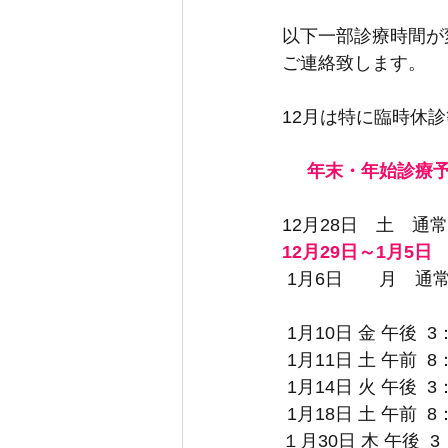
以下一部診療時間が
ご連絡致します。
12月は特に臨時休
     年末・年始診療
12月28日　土　通
12月29日～1月5
 1月6日　　月　通
 1月10日 金 
午後  3：
 1月11日 土 
午前  8
 1月14日 火 
午後  3：
 1月18日 土 
午前  8
１月30日 木 
午後  3